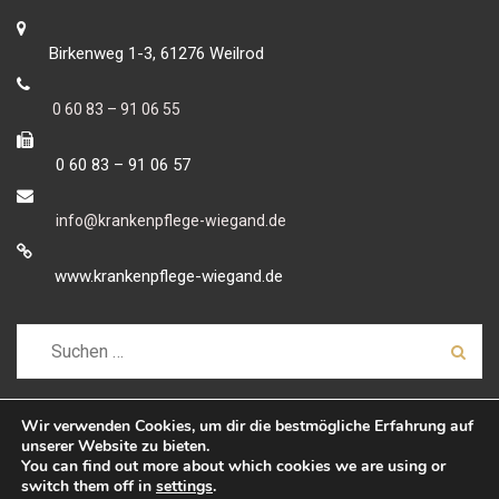
Birkenweg 1-3, 61276 Weilrod
0 60 83 – 91 06 55
0 60 83 – 91 06 57
info@krankenpflege-wiegand.de
www.krankenpflege-wiegand.de
Suchen
nach:
Wir verwenden Cookies, um dir die bestmögliche Erfahrung auf
unserer Website zu bieten.
You can find out more about which cookies we are using or
Copyright 2018-2025 - Ambulante Krankenpflege Marion
switch them off in
settings
.
Wiegand GmbH